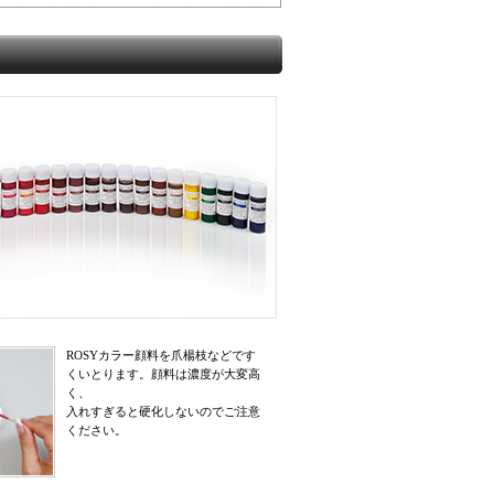
ROSYカラー顔料を爪楊枝などです
くいとります。顔料は濃度が大変高
く、
入れすぎると硬化しないのでご注意
ください。