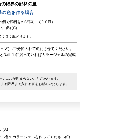
合の限界の顔料の量
系の色を作る場合
側で顔料を約3回取ってP-GELに
(B) (C)
くく良く混ざります。
（36W）に2分間入れて硬化させてください。
il Tipに残っていればカラージェルの完成
ージェルが固まらないことがあります。
固まる限界まで入れる事をお勧めいたします。
(A)
ル色のカラージェルを作ってください(C)