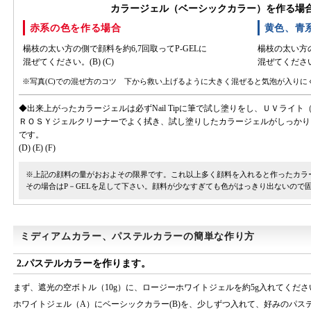
カラージェル（ベーシックカラー）を作る場
赤系の色を作る場合
黄色、青
楊枝の太い方の側で顔料を約6,7回取ってP-GELに
楊枝の太い方の
混ぜてください。(B) (C)
混ぜてください。
※写真(C)での混ぜ方のコツ 下から救い上げるように大きく混ぜると気泡が入りに
◆出来上がったカラージェルは必ずNail Tipに筆で試し塗りをし、ＵＶライト
ＲＯＳＹジェルクリーナーでよく拭き、試し塗りしたカラージェルがしっかりとNa
です。
(D) (E) (F)
※上記の顔料の量がおおよその限界です。これ以上多く顔料を入れると作ったカラ
その場合はP－GELを足して下さい。顔料が少なすぎても色がはっきり出ないので
ミディアムカラー、パステルカラーの簡単な作り方
2.パステルカラーを作ります。
まず、遮光の空ボトル（10g）に、ロージーホワイトジェルを約5g入れてください
ホワイトジェル（A）にベーシックカラー(B)を、少しずつ入れて、好みのパステ