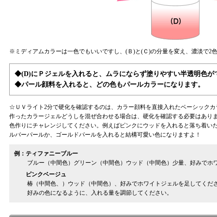
※ミディアムカラーは一色でもいいですし、(Ｂ)と(Ｃ)の分量を変え、濃淡で2
◆(D)にＰジェルを入れると、ムラにならず塗りやすい半透明色が
◆パール顔料を入れると、どの色もパールカラーになります。
☆ＵＶライト2分で硬化を確認するのは、カラー顔料を直接入れたベーシックカ
作ったカラージェルどうしを混ぜ合わせる場合は、硬化を確認する必要はあり
色作りにチャレンジしてください。例えばピンクにウッドを入れると落ち着い
ルバーパールか、ゴールドパールを入れると結構可愛い色になりますよ！
例：ティファニーブルー
ブルー（中間色）グリーン（中間色）ウッド（中間色）少量、好みでホ
ピンクベージュ
椿（中間色、）ウッド（中間色）、好みでホワイトジェルを足してくだ
好みの色になるように、入れる量を調節してください。