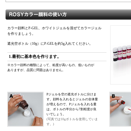
カラー顔料とP-GEL、ホワイトジェルを混ぜてカラージェル
を作りましょう。
遮光空ボトル（10g）にP-GELを約5g入れてください。
1.最初に基本色を作ります。
※カラー顔料の種類によって、粘度が高いもの、低いものが
ありますが、品質に問題はありません。
Pジェルを空の遮光ボトルに分けま
す。顔料を入れるとジェルの全体量
が増えるので、Pジェルを入れる量
は、ボトルの半分から7割程度が良
いでしょう。
(写真では10gボトルを使用していま
す。)