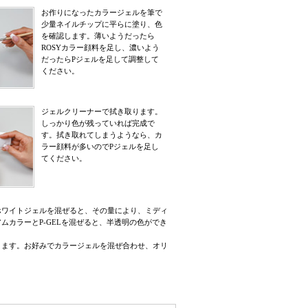
お作りになったカラージェルを筆で
少量ネイルチップに平らに塗り、色
を確認します。薄いようだったら
ROSYカラー顔料を足し、濃いよう
だったらPジェルを足して調整して
ください。
ジェルクリーナーで拭き取ります。
しっかり色が残っていれば完成で
す。拭き取れてしまうようなら、カ
ラー顔料が多いのでPジェルを足し
てください。
ホワイトジェルを混ぜると、その量により、ミディ
ムカラーとP-GELを混ぜると、半透明の色ができ
ります。お好みでカラージェルを混ぜ合わせ、オリ